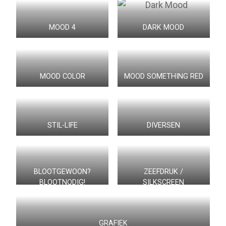
MOOD 4
DARK MOOD
MOOD COLOR
MOOD SOMETHING RED
STIL-LIFE
DIVERSEN
BLOOTGEWOON?
ZEEFDRUK /
BLOOTNODIG!
SILKSCREEN
GRAFIEK